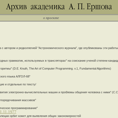
о проекте
 с автором и редколлегией "Астрономического журнала", где опубликованы эти работы
дных грамматик, используемых в трансляторах" на соискание ученой степени кандида
итмы" (D.E. Knuth, The Art of Computer Programming. v.1, Fundamental Algorithms)
ского языка АЛГОЛ-68"
ие и отдельные по тексту/
вития электронно-вычислительных машин и проблемы общения человека с ними" (С.С.
 упорядочивания массивов"
тическое программирование"
1.11.1977
олюции орбит комет для выявления общих закономерностей