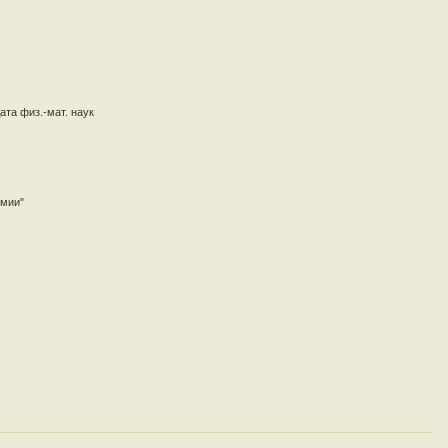
та физ.-мат. наук
омии"