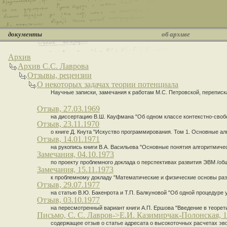
документы
об архиве
Архив
Архив С.С. Лаврова
Отзывы, рецензии
О некоторых задачах теории потенциала
Научные записки, замечания к работам М.С. Петровской, переписка
Отзыв, 27.03.1969
на диссертацию В.Ш. Кауфмана "Об одном классе контекстно-свобо
Отзыв, 23.11.1970
о книге Д. Кнута "Искуство программирования. Том 1. Основные алгор
Отзыв, 14.01.1971
на рукопись книги В.А. Васильева "Основные понятия алгоритмиче
Замечания, 04.10.1973
по проекту проблемного доклада о перспективах развития ЭВМ /общ
Замечания, 15.11.1973
к проблемному докладу "Математические и физические основы раз
Отзыв, 29.07.1977
на статью В.Ю. Бакенрота и Т.П. Балкуновой "Об одной процедуре
Отзыв, 03.10.1977
на пересмотренный вариант книги А.П. Ершова "Введение в теоре
Письмо, С. С. Лавров->Е.И. Казимирчак-Полонская, 1
содержащее отзыв о статье адресата о высокоточных расчетах эв