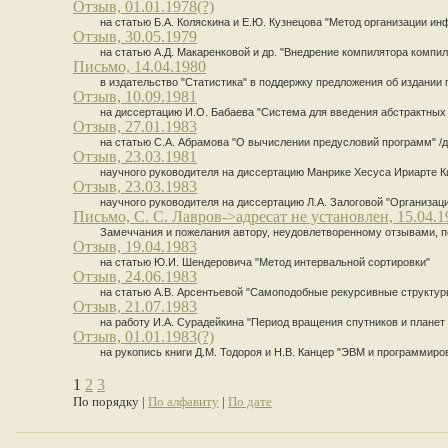
Отзыв, 01.01.1978(?)
на статью Б.А. Коляскина и Е.Ю. Кузнецова "Метод организации и
Отзыв, 30.05.1979
на статью А.Д. Макаренковой и др. "Внедрение компилятора комп
Письмо, 14.04.1980
в издательство "Статистика" в поддержку предложения об издании п
Отзыв, 10.09.1981
на диссертацию И.О. Бабаева "Система для введения абстрактных 
Отзыв, 27.01.1983
на статью С.А. Абрамова "О вычислении предусловий программ" /дл
Отзыв, 23.03.1981
научного руководителя на диссертацию Манрике Хесуса Ириарте К
Отзыв, 23.03.1983
научного руководителя на диссертацию Л.А. Залоговой "Организац
Письмо, С. С. Лавров->адресат не установлен, 15.04.1
Замеччания и пожелания автору, неудовлетворенному отзывами, п
Отзыв, 19.04.1983
на статью Ю.И. Шендеровича "Метод интервальной сортировки"
Отзыв, 24.06.1983
на статью А.В. Арсентьевой "Самоподобные рекурсивные структур
Отзыв, 21.07.1983
на работу И.А. Сурадейкина "Период вращения спутников и планет
Отзыв, 01.01.1983(?)
на рукопись книги Д.М. Тодороя и Н.В. Канцер "ЭВМ и программиро
1
2
3
По порядку |
По алфавиту
|
По дате