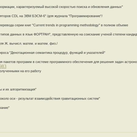
нформации, характеризуемый высокой скоростью поиска и обновления данных"
иляторов CDL на ЭВМ БЭСМ-6" /для журнала "Программирование"/
еревода серии книг "Current trends in programming methodology" в полном объеме
типов данных в язык ФОРТРАН", представленную на соискание ученой степени кандида
я Ж. вычисл. матем. и матем. физ./
ироса "Денотационная семантика процедур, функций и указателей"
ия пакетов программ в системе программного обеспечения для решения задач астрон
983
олученными на его работу
ы и их алгоритмизация"
 около оси - результат взаимодействия гравитационных систем"
вание"