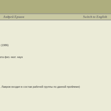
Андрей Ершов
Switch to English
 (1986)
та физ.-мат. наук
 Лавров входил в состав рабочей группы по данной проблеме)