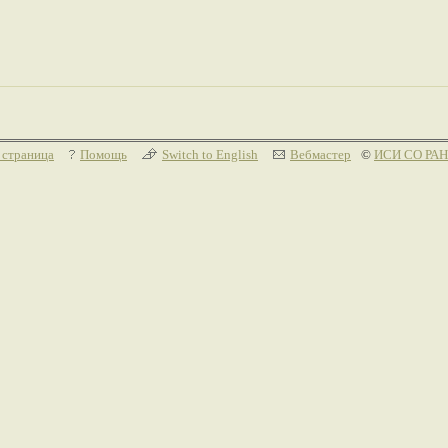
 страница
Помощь
Switch to English
Вебмастер
©
ИСИ СО РАН