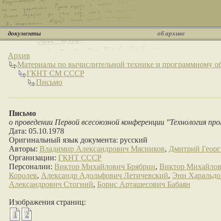
документы
об архиве
Архив
Материалы по вычислительной технике и программному 
ГКНТ СМ СССР
Письмо
Письмо
о проведении Первой всесоюзной конференции "Технология про
Дата: 05.10.1978
Оригинальный язык документа: русский
Авторы:
Владимир Александрович Мясников
,
Дмитрий Геор
Организации:
ГКНТ СССР
Персоналии:
Виктор Михайлович Брябрин
,
Виктор Михайлов
Королев
,
Александр Адольфович Летичевский
,
Энн Харальдо
Александрович Стогний
,
Борис Арташесович Бабаян
Изображения страниц:
1
2