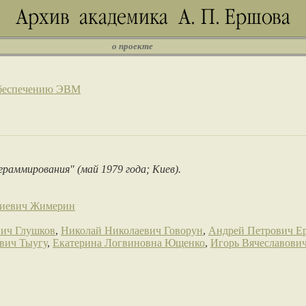
о проекте
обеспечению ЭВМ
граммирования" (май 1979 года; Киев).
гиевич Жимерин
ич Глушков
,
Николай Николаевич Говорун
,
Андрей Петрович Е
вич Тыугу
,
Екатерина Логвиновна Ющенко
,
Игорь Вячеславови