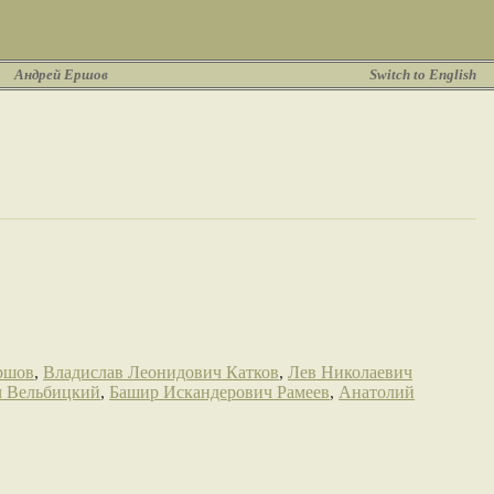
Андрей Ершов
Switch to English
ршов
,
Владислав Леонидович Катков
,
Лев Николаевич
ч Вельбицкий
,
Башир Искандерович Рамеев
,
Анатолий