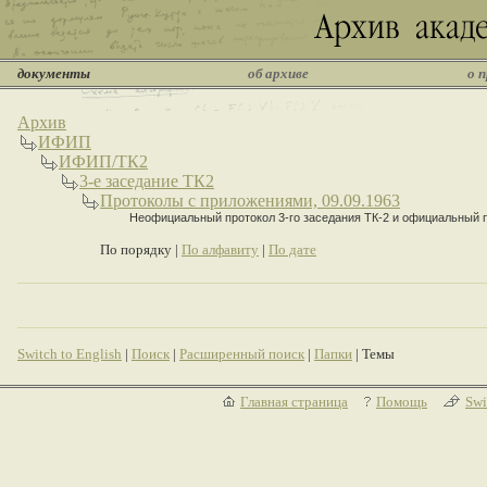
документы
об архиве
о 
Архив
ИФИП
ИФИП/ТК2
3-е заседание ТК2
Протоколы с приложениями, 09.09.1963
Неофициальный протокол 3-го заседания ТК-2 и официальный 
По порядку |
По алфавиту
|
По дате
Switch to English
|
Поиск
|
Расширенный поиск
|
Папки
| Темы
Главная страница
Помощь
Swi