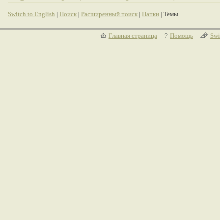
Switch to English
|
Поиск
|
Расширенный поиск
|
Папки
| Темы
Главная страница
Помощь
Swi