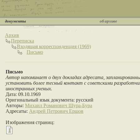
документы
об архиве
Архив
Переписка
Входящая корреспонденция (1969)
Письмо
Письмо
Автор напоминает о двух докладах адресата, запланированных
установить более тесный контакт с советскими разработчик
иностранных ученых.
Дата: 09.10.1969
Оригинальный язык документа: русский
Авторы:
Михаил Романович Шура-Бура
Адресаты:
Андрей Петрович Ершов
Изображения страниц:
1