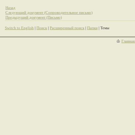
Назад
Следующий документ (Сопроводительное письмо)
Предыдущий документ (Письмо)
Switch to English
|
Поиск
|
Расширенный поиск
|
Папки
| Темы
Главная