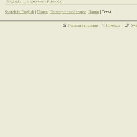
Предыдущий документ (Список)
Switch to English
|
Поиск
|
Расширенный поиск
|
Папки
| Темы
Главная страница
Помощь
Swi