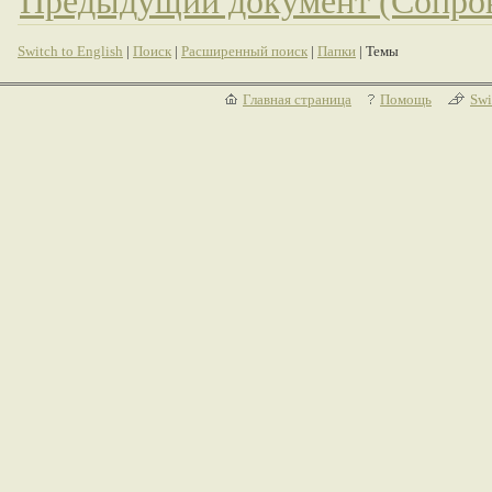
Предыдущий документ (Сопров
Switch to English
|
Поиск
|
Расширенный поиск
|
Папки
| Темы
Главная страница
Помощь
Swi