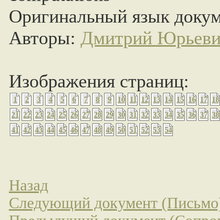
Оригинальный язык докум
Авторы:
Дмитрий Юрьеви
Изображения страниц:
1
2
3
4
5
6
7
8
9
10
11
12
13
14
15
16
17
18
21
22
23
24
25
26
27
28
29
30
31
32
33
34
35
36
37
38
41
42
43
44
45
46
47
48
49
50
51
52
53
54
Назад
Следующий документ (Письмо