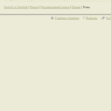
Switch to English
|
Поиск
|
Расширенный поиск
|
Папки
| Темы
Главная страница
Помощь
Swi