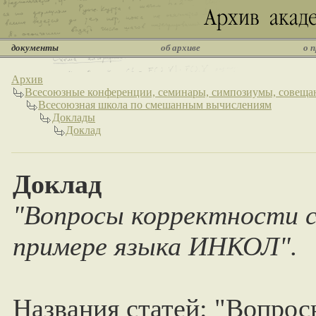
документы
об архиве
о 
Архив
Всесоюзные конференции, семинары, симпозиумы, совеща
Всесоюзная школа по смешанным вычислениям
Доклады
Доклад
Доклад
"Вопросы корректности 
примере языка ИНКОЛ".
Названия статей: "Вопро