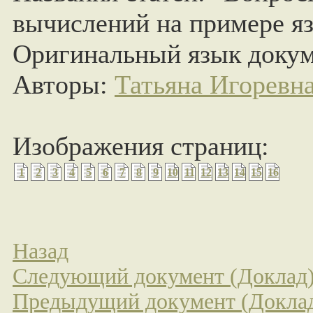
вычислений на примере 
Оригинальный язык докум
Авторы:
Татьяна Игоревн
Изображения страниц:
1
2
3
4
5
6
7
8
9
10
11
12
13
14
15
16
Назад
Следующий документ (Доклад
Предыдущий документ (Докла