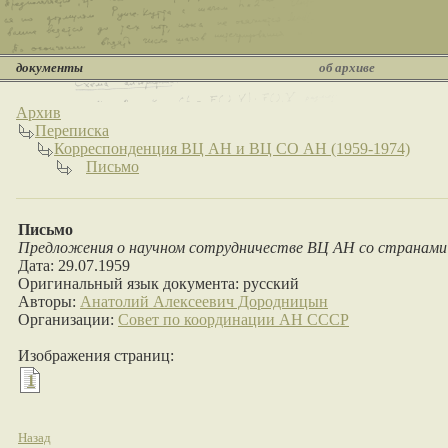
документы
об архиве
Архив
Переписка
Корреспонденция ВЦ АН и ВЦ СО АН (1959-1974)
Письмо
Письмо
Предложения о научном сотрудничестве ВЦ АН со странами
Дата: 29.07.1959
Оригинальный язык документа: русский
Авторы:
Анатолий Алексеевич Дородницын
Организации:
Совет по координации АН СССР
Изображения страниц:
1
Назад