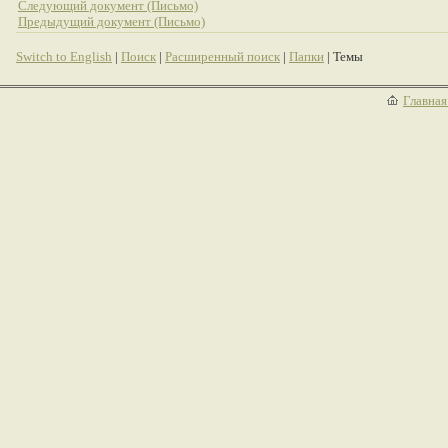
Следующий документ (Письмо)
Предыдущий документ (Письмо)
Switch to English
|
Поиск
|
Расширенный поиск
|
Папки
| Темы
Главная