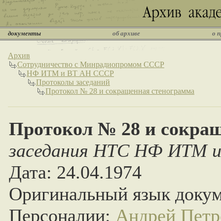
документы
об архиве
о 
Архив
Сотрудничество с Минрадиопромом СССР
НФ ИТМ и ВТ АН СССР
Протоколы заседаний
Протокол № 28 и сокращенная стенограмма
Протокол № 28 и сокра
заседания НTС НФ ИТМ и
Дата: 24.04.1974
Оригинальный язык докум
Персоналии:
Андрей Петр