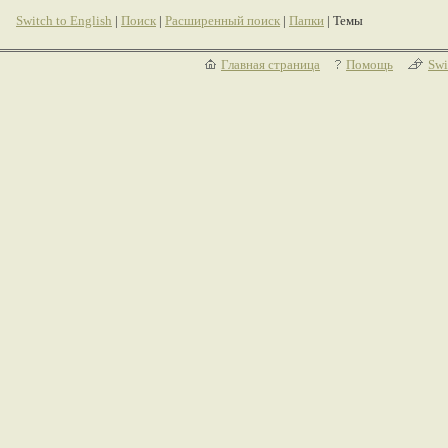
Switch to English
|
Поиск
|
Расширенный поиск
|
Папки
| Темы
Главная страница
Помощь
Swi