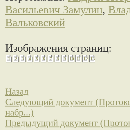
Васильевич Замулин
,
Вла
Вальковский
Изображения страниц:
1
2
3
4
5
6
7
8
9
10
11
12
13
Назад
Следующий документ (Протоко
набр...)
Предыдущий документ (Прото