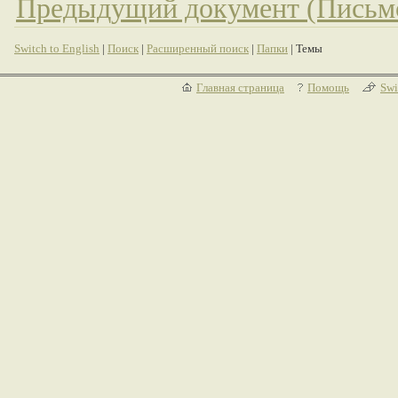
Предыдущий документ (Письм
Switch to English
|
Поиск
|
Расширенный поиск
|
Папки
| Темы
Главная страница
Помощь
Swi