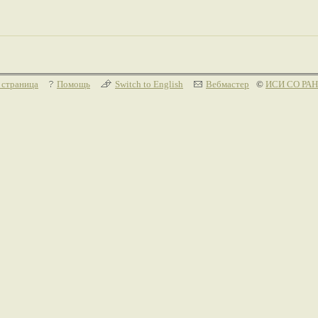
 страница
Помощь
Switch to English
Вебмастер
©
ИСИ СО РАН