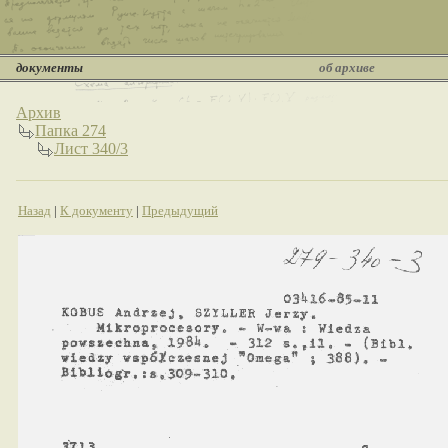
документы
об архиве
Архив
Папка 274
Лист 340/3
Назад
|
К документу
|
Предыдущий