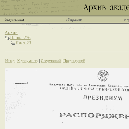
документы
об архиве
о 
Архив
Папка 276
Лист 23
Назад
|
К документу
|
Следующий
|
Предыдущий