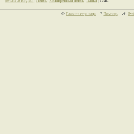
Switch to English
|
Поиск
|
Расширенный поиск
|
Папки
| Темы
Главная страница
Помощь
Swi