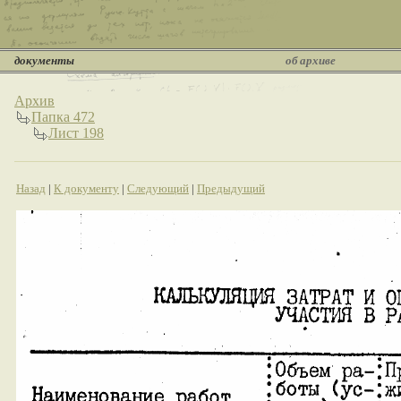
документы
об архиве
Архив
Папка 472
Лист 198
Назад
|
К документу
|
Следующий
|
Предыдущий