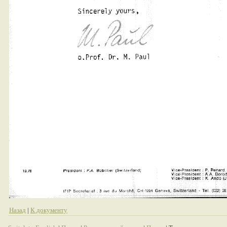
Назад
|
К документу