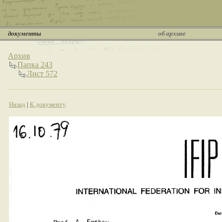
документы
об архиве
Архив
Папка 243
Лист 572
Назад
|
К документу