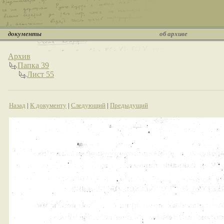
документы
об архиве
Архив
Папка 39
Лист 55
Назад
|
К документу
|
Следующий
|
Предыдущий