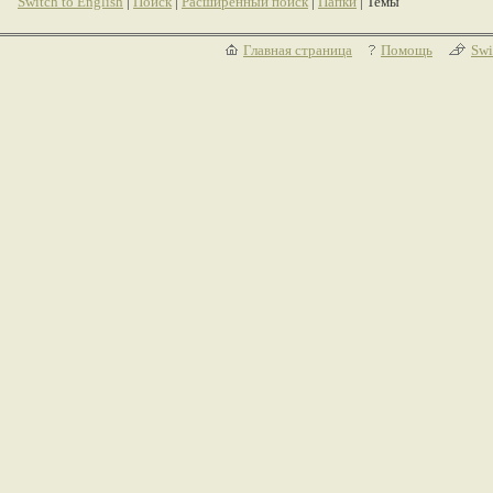
Switch to English
|
Поиск
|
Расширенный поиск
|
Папки
| Темы
Главная страница
Помощь
Swi