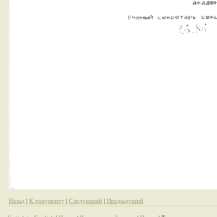
Назад
|
К документу
|
Следующий
|
Предыдущий