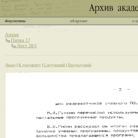
документы
об архиве
о 
Архив
Папка 17
Лист 28/1
Назад
|
К документу
|
Следующий
|
Предыдущий