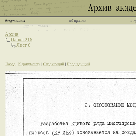
документы
об архиве
о 
Архив
Папка 216
Лист 6
Назад
|
К документу
|
Следующий
|
Предыдущий