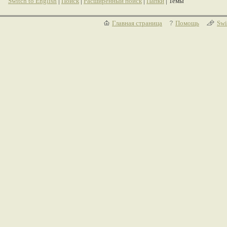
Switch to English
|
Поиск
|
Расширенный поиск
|
Папки
| Темы
Главная страница
Помощь
Swi