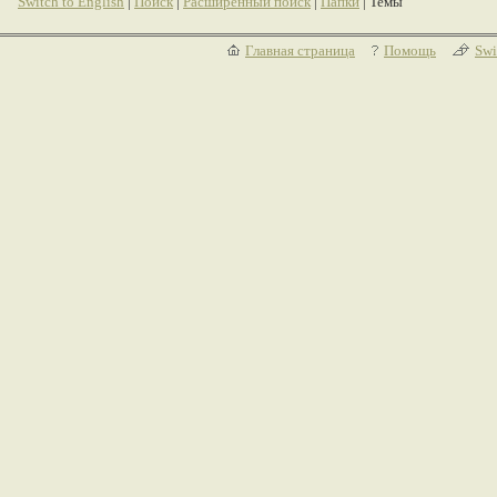
Switch to English
|
Поиск
|
Расширенный поиск
|
Папки
| Темы
Главная страница
Помощь
Swi