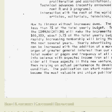
Назад
|
К документу
|
Следующий
|
Предыдущий