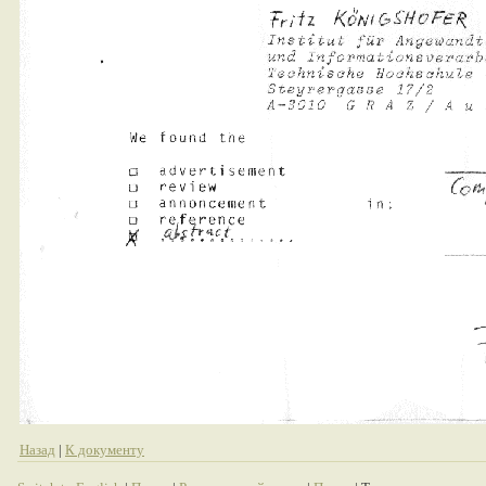
Назад
|
К документу