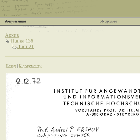
документы
об архиве
Архив
Папка 136
Лист 21
Назад
|
К документу