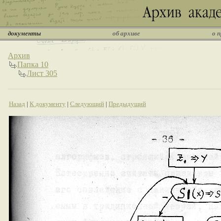
документы
об архиве
о 
Архив
Папка 10
Лист 305
Назад
|
К документу
|
Следующий
|
Предыдущий