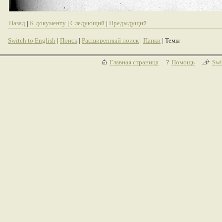
Назад
|
К документу
|
Следующий
|
Предыдущий
Switch to English
|
Поиск
|
Расширенный поиск
|
Папки
| Темы
Главная страница
Помощь
Swi