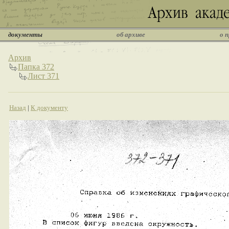
документы
об архиве
о 
Архив
Папка 372
Лист 371
Назад
|
К документу