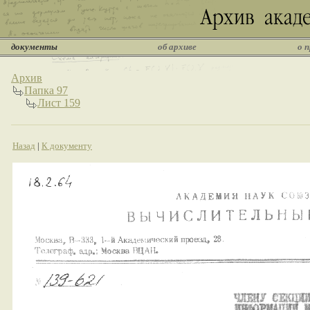
документы
об архиве
о 
Архив
Папка 97
Лист 159
Назад
|
К документу