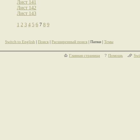
Лист 141
Лист 142
Лист 143
1
2
3
4
5
6
7
8
9
Switch to English
|
Поиск
|
Расширенный поиск
| Папки |
Темы
Главная страница
Помощь
Swi