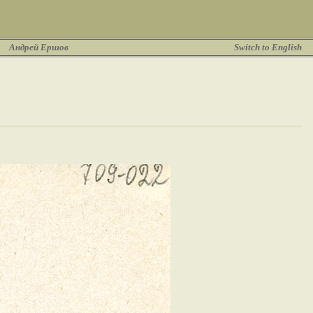
Андрей Ершов
Switch to English