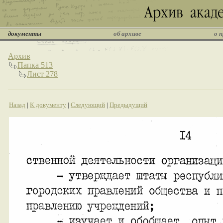
документы
об архиве
о 
Архив
Папка 513
Лист 278
Назад
|
К документу
|
Следующий
|
Предыдущий