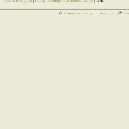
Switch to English
|
Поиск
|
Расширенный поиск
|
Папки
| Темы
Главная страница
Помощь
Swi