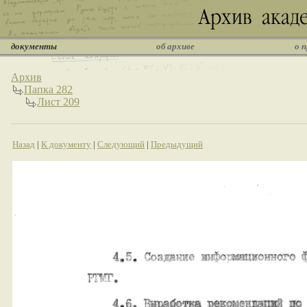
документы
об архиве
о 
Архив
Папка 282
Лист 209
Назад
|
К документу
|
Следующий
|
Предыдущий