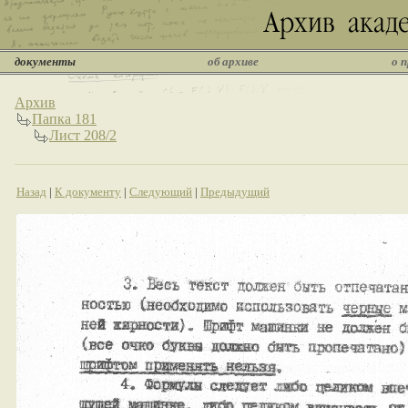
документы
об архиве
о 
Архив
Папка 181
Лист 208/2
Назад
|
К документу
|
Следующий
|
Предыдущий