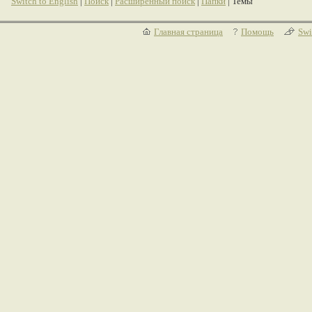
Switch to English
|
Поиск
|
Расширенный поиск
|
Папки
| Темы
Главная страница
Помощь
Swi