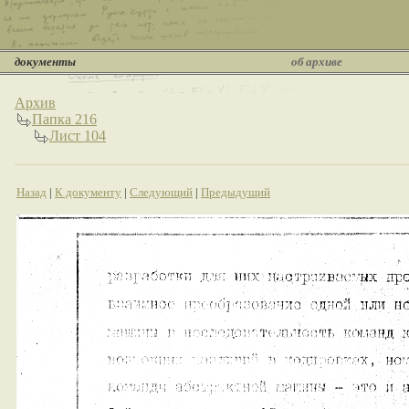
документы
об архиве
Архив
Папка 216
Лист 104
Назад
|
К документу
|
Следующий
|
Предыдущий