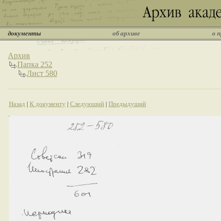
документы
об архиве
о 
Архив
Папка 252
Лист 580
Назад
|
К документу
|
Следующий
|
Предыдущий