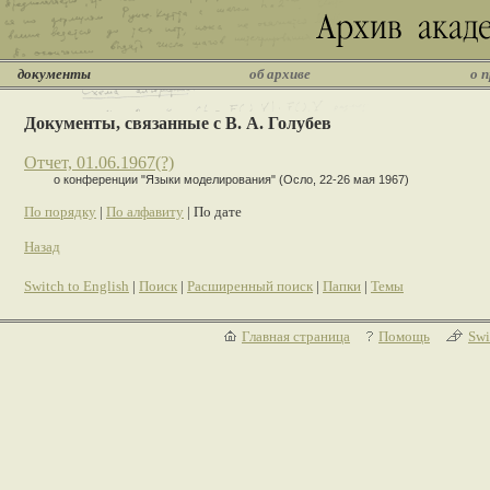
документы
об архиве
о 
Документы, связанные с В. А. Голубев
Отчет, 01.06.1967(?)
о конференции "Языки моделирования" (Осло, 22-26 мая 1967)
По порядку
|
По алфавиту
| По дате
Назад
Switch to English
|
Поиск
|
Расширенный поиск
|
Папки
|
Темы
Главная страница
Помощь
Swi