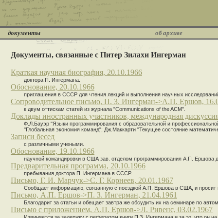
документы
об архиве
Документы, связанные с Питер Зилахи Ингерман
Краткая научная биография, 20.10.1966
доктора П. Ингермана.
Обоснование, 20.10.1966
приглашения в СССР для чтения лекций и выполнения научных исследований
Сопроводительное письмо, П. З. Ингерман->А.П. Ершов, 16.
к двум оттискам статей из журнала "Communications of the ACM".
Доклады иностранных участников, международная дискусси
Ф.Л.Бауэр "Языки программирования с образовательной и профессиональной 
"Глобальная экономия команд"; Дж.Маккарти "Текущее состояние математиче
Записи бесед
с различными учеными.
Обоснование, 19.10.1966
научной командировки в США зав. отделом программирования А.П. Ершова д
Предварительная программа, 20.10.1966
пребывания доктора П. Ингермана в СССР.
Письмо, Г. И. Марчук->С. Г. Корнеев, 20.01.1967
Сообщает информацию, связанную с поездкой А.П. Ершова в США, и просит 
Письмо, А.П. Ершов->П. З. Ингерман, 21.04.1961
Благодарит за статьи и обещает завтра же обсудить их на семинаре по ав
Письмо с приложением, А.П. Ершов->Л. Ривенс, 03.02.1967
Извиняется за задержку с рефератом книги П.З. Ингермана и за то, что он н