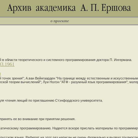
о проекте
 в области теоретического и системного программирования доктора П. Ингермана.
03.1961
я
точек зрения"; А.ван Вейнгаарден "На границе между естественным и искусственным
ской теории вычислений"; Луи Нолэн "АТФ - разумный язык программирования"; мате
ля чтения лекций по приглашению Стэнфордского университета.
принять ее во внимание при принятии решения.
томатическому программированию. Надеется вскоре прислать материалы по программи
а русском языке. Реферат на этот раз написан не очень формально и вызвал трудности