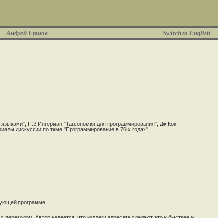
Андрей Ершов
Switch to English
 языками"; П.З.Ингерман "Таксономия для программирования"; Дж.Кок
риалы дискуссии по теме "Программирование в 70-х годах"
рующей программе.
 с переводом. Автор надеется, что коллеги адресата сделают это и быстрее и