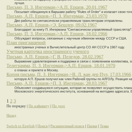
лучше.
Письмо, П. З. Ингерман->А.П. Ершов, 20.01.1967
Посылает обещанную в Варшаве работу "Rules of Order" и излагает свою точк
Письмо, А.П. Ершов->П. З. Ингерман, 23.03.1970
Две работы по синтаксически управляемым трансляторам отправлены.
Письмо, А.П. Ершов->Э. Бешлер, 09.02.1967
Благодарит за книгу П. Ингермана "Синтаксически управляемый транслятор"
Письмо, П. З. Ингерман->А.П. Ершов, 18.02.1966
Обсуждает вопросы, связанные с научным обменом между СССР и США.
План приглашений
иностранных ученых в Вычислительный центр СО АН СССР в 1967 году.
Учетная карточка иностранного ученого
Письмо, А.П. Ершов->Г. В. Пеледов, 28.02.1967
Выражение удовлетворения и поддержки в связи с появлением коллектива,
Телеграмма, П. З. Ингерман->А.П. Ершов, 18.01.1970
о планах и прилете в Москву.
Копия письма, П. З. Ингерман->В. Л. ван дер Пул, 17.03.1966
которую А.П. Ершов получил как член Рабочей группы по АЛГОЛу. Реакция на
Письмо, А.П. Ершов->П. З. Ингерман, 28.03.1967
Объясняет создавшуюся ситуацию, которая не позволяет осуществить планир
Московского энергетического института, основанной на методике адресата.
1
2
3
По порядку |
По алфавиту
|
По дате
Назад
Switch to English
|
Поиск
|
Расширенный поиск
|
Папки
|
Темы