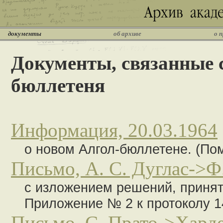
документы
об архиве
о 
Документы, связанные
бюллетеня
Информация, 20.03.1964
о новом Алгол-бюллетене. (Пом
Письмо, А. С. Дуглас->Ф.
с изложением решений, принят
Приложение № 2 к протоколу 14
Письмо, С. Прато->Харде