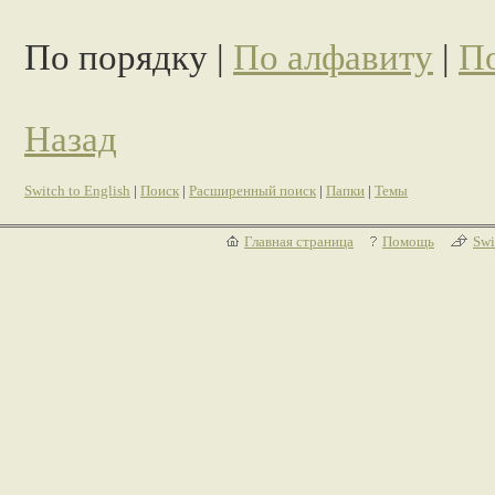
По порядку |
По алфавиту
|
По
Назад
Switch to English
|
Поиск
|
Расширенный поиск
|
Папки
|
Темы
Главная страница
Помощь
Swi