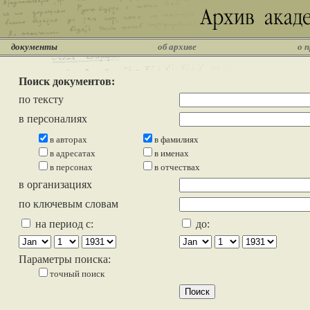
документы
об архиве
о 
Поиск документов:
по тексту
в персоналиях
в авторах
в фамилиях
в адресатах
в именах
в персонах
в отчествах
в организациях
по ключевым словам
на период с:
до:
Параметры поиска:
точный поиск