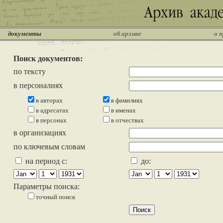
документы
об архиве
о 
Поиск документов:
по тексту
в персоналиях
в авторах
в фамилиях
в адресатах
в именах
в персонах
в отчествах
в организациях
по ключевым словам
на период с:
до:
Параметры поиска:
точный поиск