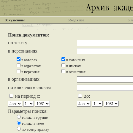
документы
об архиве
о 
Поиск документов:
по тексту
в персоналиях
в авторах
в фамилиях
в адресатах
в именах
в персонах
в отчествах
в организациях
по ключевым словам
на период с:
до:
Параметры поиска:
только в группе
только в теме
по всему архиву