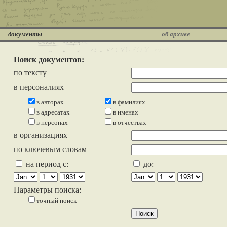
документы
об архиве
Поиск документов:
по тексту
в персоналиях
в авторах
в фамилиях
в адресатах
в именах
в персонах
в отчествах
в организациях
по ключевым словам
на период с:
до:
Параметры поиска:
точный поиск