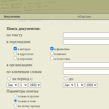
документы
об архиве
Поиск документов:
по тексту
в персоналиях
в авторах
в фамилиях
в адресатах
в именах
в персонах
в отчествах
в организациях
по ключевым словам
на период с:
до:
Параметры поиска:
только в группе
только в теме
по всему архиву