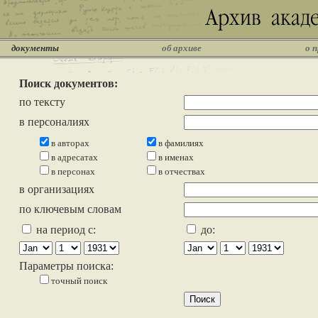
документы
об архиве
о 
Поиск документов:
по тексту
в персоналиях
в авторах
в фамилиях
в адресатах
в именах
в персонах
в отчествах
в организациях
по ключевым словам
на период с:
до:
Параметры поиска:
точный поиск