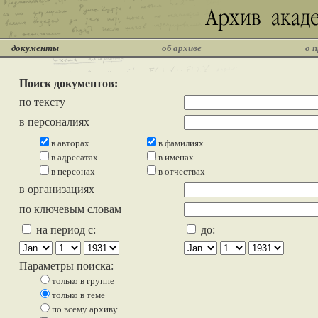
документы
об архиве
о 
Поиск документов:
по тексту
в персоналиях
в авторах
в фамилиях
в адресатах
в именах
в персонах
в отчествах
в организациях
по ключевым словам
на период с:
до:
Параметры поиска:
только в группе
только в теме
по всему архиву