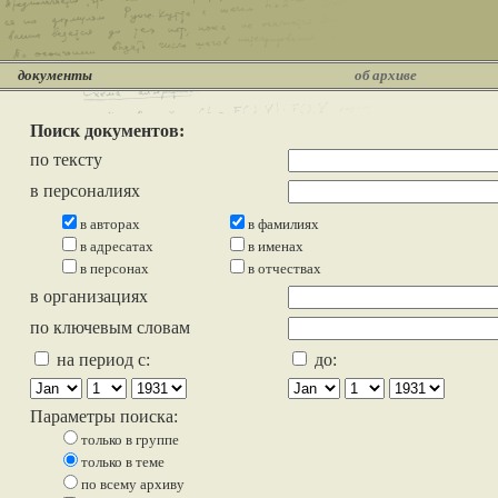
документы
об архиве
Поиск документов:
по тексту
в персоналиях
в авторах
в фамилиях
в адресатах
в именах
в персонах
в отчествах
в организациях
по ключевым словам
на период с:
до:
Параметры поиска:
только в группе
только в теме
по всему архиву