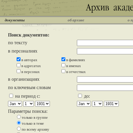
документы
об архиве
о 
Поиск документов:
по тексту
в персоналиях
в авторах
в фамилиях
в адресатах
в именах
в персонах
в отчествах
в организациях
по ключевым словам
на период с:
до:
Параметры поиска:
только в группе
только в теме
по всему архиву