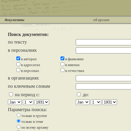
документы
об архиве
Поиск документов:
по тексту
в персоналиях
в авторах
в фамилиях
в адресатах
в именах
в персонах
в отчествах
в организациях
по ключевым словам
на период с:
до:
Параметры поиска:
только в группе
только в теме
по всему архиву