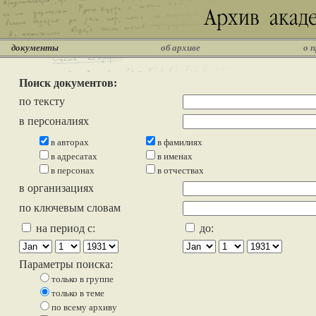
документы
об архиве
о 
Поиск документов:
по тексту
в персоналиях
в авторах
в фамилиях
в адресатах
в именах
в персонах
в отчествах
в организациях
по ключевым словам
на период с:
до:
Параметры поиска:
только в группе
только в теме
по всему архиву