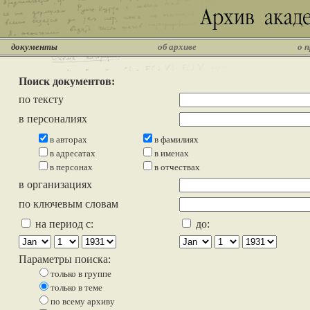
документы
об архиве
о 
Поиск документов:
по тексту
в персоналиях
в авторах
в фамилиях
в адресатах
в именах
в персонах
в отчествах
в организациях
по ключевым словам
на период с:
до:
Параметры поиска:
только в группе
только в теме
по всему архиву