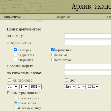
документы
об архиве
о 
Поиск документов:
по тексту
в персоналиях
в авторах
в фамилиях
в адресатах
в именах
в персонах
в отчествах
в организациях
по ключевым словам
на период с:
до:
Параметры поиска:
только в группе
только в теме
по всему архиву