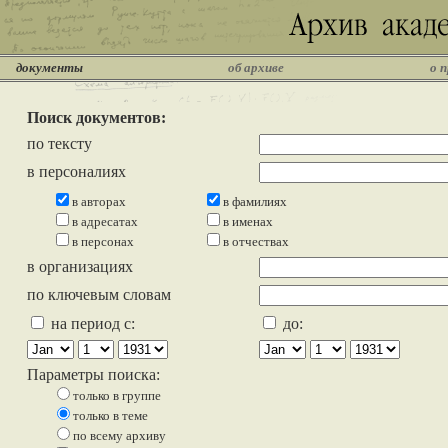
документы
об архиве
о 
Поиск документов:
по тексту
в персоналиях
в авторах
в фамилиях
в адресатах
в именах
в персонах
в отчествах
в организациях
по ключевым словам
на период с:
до:
Параметры поиска:
только в группе
только в теме
по всему архиву